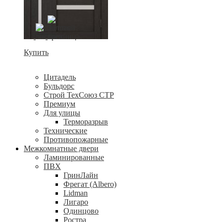
Купить
Цитадель
Бульдорс
Строй ТехСоюз СТР
Премиум
Для улицы
Терморазрыв
Технические
Противопожарные
Межкомнатные двери
Ламинированные
ПВХ
ГринЛайн
Фрегат (Albero)
Lidman
Лигаро
Одинцово
Ростра