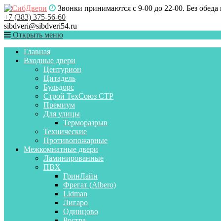
Звонки принимаются с 9-00 до 22-00. Без обеда
+7 (383) 375-56-60
sibdveri@sibdveri54.ru
Открыть меню
Главная
Входные двери
Центурион
Цитадель
Бульдорс
Строй ТехСоюз СТР
Премиум
Для улицы
Терморазрыв
Технические
Противопожарные
Межкомнатные двери
Ламинированные
ПВХ
ГринЛайн
Фрегат (Albero)
Lidman
Лигаро
Одинцово
Ростра