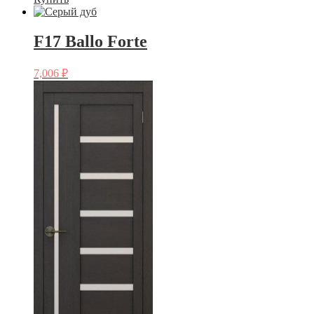
F17 Ballo Forte
7,006
₽