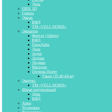
Дера
ПВХ 3D
Глянец
Эмаль
ВФД
ТМ «VELL DORIS»
Экошпон
Фрегат (Albero)
ВФД
ГринЛайн
Дера
Задор
Ладора
Лидман
Матадор
Оптима Порте
Узкие (35,40,45см)
Экотекс
ТМ «VELL DORIS»
Шпон натуральный
Дера
ВФД
Арки
Установка