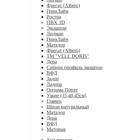
Фрегат (Albero)
ГринЛайн
Ростра
ПВХ 3D
Экошпон
Лидман
ГринЛайн
Матадор
Фрегат (Albero)
ТМ "VELL DORIS"
Дера
Сибирь профиль экошпон
ВФД
Задор
Ладора
Оптима Порте
Узкие (35,40,45см)
Глянец
Шпон натуральный
Матадор
Дера
ВФД
Матовые
Хит продаж