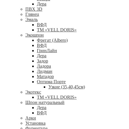
Дера
ПВХ 3D
Глянец
Эмаль
ВФД
ТМ «VELL DORIS»
Экошпон
Фрегат (Albero)
ВФД
ГринЛайн
Дера
Задор
Ладора
Лидман
Матадор
Оптима Порте
Узкие (35,40,45см)
Экотекс
ТМ «VELL DORIS»
Шпон натуральный
Дера
ВФД
Арки
Установка
Фурнитура