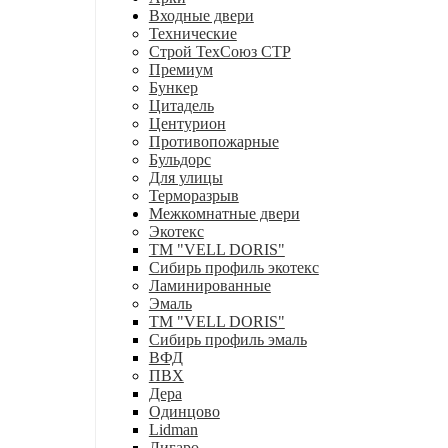
Входные двери
Технические
Строй ТехСоюз СТР
Премиум
Бункер
Цитадель
Центурион
Противопожарные
Бульдорс
Для улицы
Терморазрыв
Межкомнатные двери
Экотекс
ТМ "VELL DORIS"
Сибирь профиль экотекс
Ламинированные
Эмаль
ТМ "VELL DORIS"
Сибирь профиль эмаль
ВФД
ПВХ
Дера
Одинцово
Lidman
Лигаро