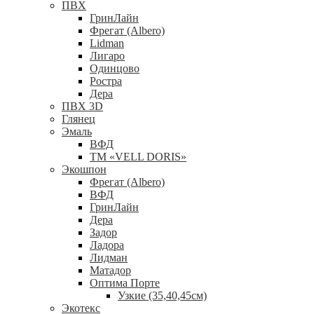
ПВХ
ГринЛайн
Фрегат (Albero)
Lidman
Лигаро
Одинцово
Ростра
Дера
ПВХ 3D
Глянец
Эмаль
ВФД
ТМ «VELL DORIS»
Экошпон
Фрегат (Albero)
ВФД
ГринЛайн
Дера
Задор
Ладора
Лидман
Матадор
Оптима Порте
Узкие (35,40,45см)
Экотекс