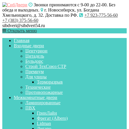
Звонки принимаются с 9-00 до 22-00. Без
обеда и выходных.
г. Новосибирск, ул. Богдана
Хмельницкого, д. 32. Доставка по РФ.
+7 923-775-56-60
+7 (383) 375-56-60
sibdveri@sibdveri54.ru
Открыть меню
Главная
Входные двери
Центурион
Цитадель
Бульдорс
Строй ТехСоюз СТР
Премиум
Для улицы
Терморазрыв
Технические
Противопожарные
Межкомнатные двери
Ламинированные
ПВХ
ГринЛайн
Фрегат (Albero)
Lidman
Лигаро