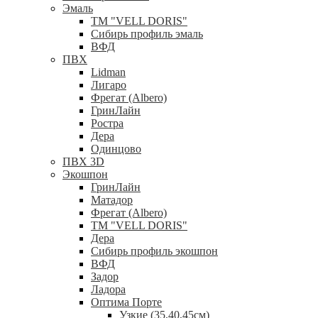
Эмаль
ТМ "VELL DORIS"
Сибирь профиль эмаль
ВФД
ПВХ
Lidman
Лигаро
Фрегат (Albero)
ГринЛайн
Ростра
Дера
Одинцово
ПВХ 3D
Экошпон
ГринЛайн
Матадор
Фрегат (Albero)
ТМ "VELL DORIS"
Дера
Сибирь профиль экошпон
ВФД
Задор
Ладора
Оптима Порте
Узкие (35,40,45см)