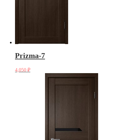
Prizma-7
4,050
₽