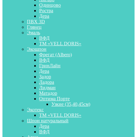
Одинцово
Ростра
Дера
ПВХ 3D
Глянец
Эмаль
ВФД
ТМ «VELL DORIS»
Экошпон
Фрегат (Albero)
ВФД
ГринЛайн
Дера
Задор
Ладора
Лидман
Матадор
Оптима Порте
Узкие (35,40,45см)
Экотекс
ТМ «VELL DORIS»
Шпон натуральный
Дера
ВФД