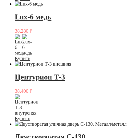
Lux-6 медь
38,280
₽
Купить
Центурион Т-3
38,400
₽
Купить
Двустворчатая C-130