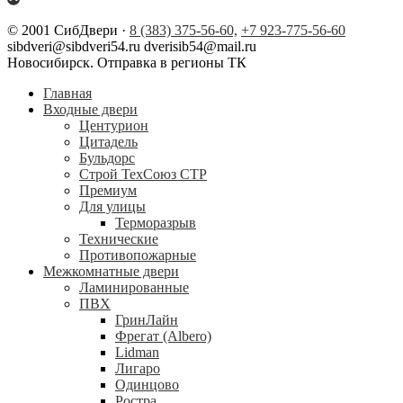
© 2001 СибДвери ·
8 (383) 375-56-60,
+7 923-775-56-60
sibdveri@sibdveri54.ru dverisib54@mail.ru
Новосибирск. Отправка в регионы ТК
Главная
Входные двери
Центурион
Цитадель
Бульдорс
Строй ТехСоюз СТР
Премиум
Для улицы
Терморазрыв
Технические
Противопожарные
Межкомнатные двери
Ламинированные
ПВХ
ГринЛайн
Фрегат (Albero)
Lidman
Лигаро
Одинцово
Ростра