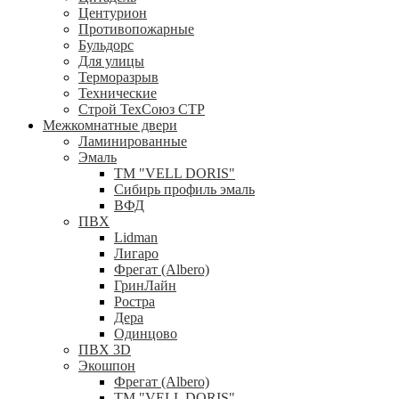
Центурион
Противопожарные
Бульдорс
Для улицы
Терморазрыв
Технические
Строй ТехСоюз СТР
Межкомнатные двери
Ламинированные
Эмаль
ТМ "VELL DORIS"
Сибирь профиль эмаль
ВФД
ПВХ
Lidman
Лигаро
Фрегат (Albero)
ГринЛайн
Ростра
Дера
Одинцово
ПВХ 3D
Экошпон
Фрегат (Albero)
ТМ "VELL DORIS"