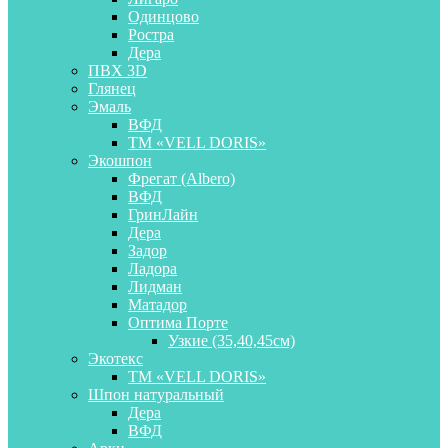
Одинцово
Ростра
Дера
ПВХ 3D
Глянец
Эмаль
ВФД
ТМ «VELL DORIS»
Экошпон
Фрегат (Albero)
ВФД
ГринЛайн
Дера
Задор
Ладора
Лидман
Матадор
Оптима Порте
Узкие (35,40,45см)
Экотекс
ТМ «VELL DORIS»
Шпон натуральный
Дера
ВФД