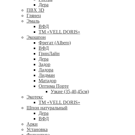
Дера
ПВХ 3D
Глянец
Эмаль
ВФД
ТМ «VELL DORIS»
Экошпон
Фрегат (Albero)
ВФД
ГринЛайн
Дера
Задор
Ладора
Лидман
Матадор
Оптима Порте
Узкие (35,40,45см)
Экотекс
ТМ «VELL DORIS»
Шпон натуральный
Дера
ВФД
Арки
Установка
Фурнитура