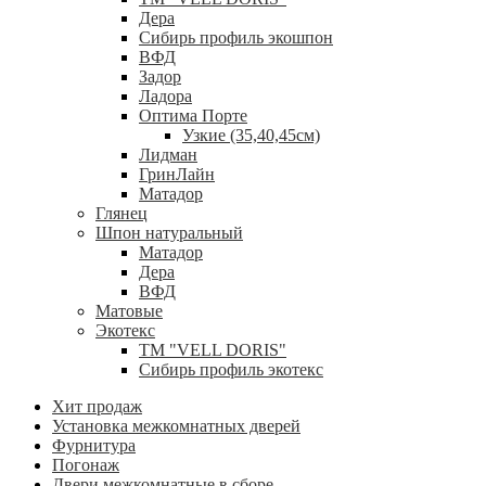
Дера
Сибирь профиль экошпон
ВФД
Задор
Ладора
Оптима Порте
Узкие (35,40,45см)
Лидман
ГринЛайн
Матадор
Глянец
Шпон натуральный
Матадор
Дера
ВФД
Матовые
Экотекс
ТМ "VELL DORIS"
Сибирь профиль экотекс
Хит продаж
Установка межкомнатных дверей
Фурнитура
Погонаж
Двери межкомнатные в сборе