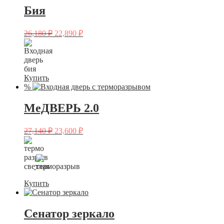
Бия
26,180
₽
22,890
₽
Купить
%
МеДВЕРЬ 2.0
27,140
₽
23,600
₽
Купить
Сенатор зеркало