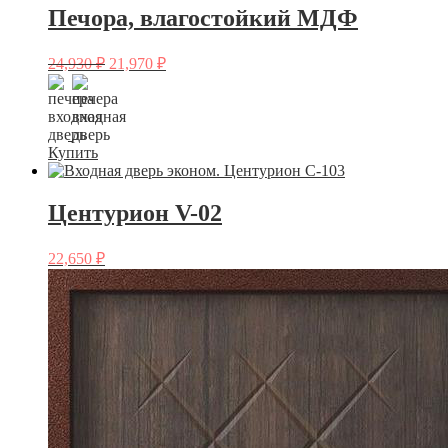
Печора, влагостойкий МДФ
24,930
₽
21,970
₽
Купить
Центурион V-02
22,650
₽