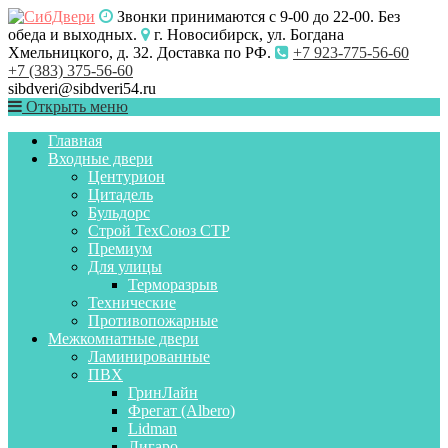
Звонки принимаются с 9-00 до 22-00. Без
обеда и выходных.
г. Новосибирск, ул. Богдана
Хмельницкого, д. 32. Доставка по РФ.
+7 923-775-56-60
+7 (383) 375-56-60
sibdveri@sibdveri54.ru
Открыть меню
Главная
Входные двери
Центурион
Цитадель
Бульдорс
Строй ТехСоюз СТР
Премиум
Для улицы
Терморазрыв
Технические
Противопожарные
Межкомнатные двери
Ламинированные
ПВХ
ГринЛайн
Фрегат (Albero)
Lidman
Лигаро