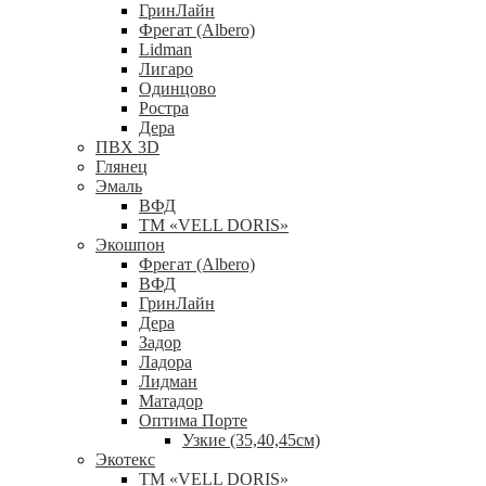
ГринЛайн
Фрегат (Albero)
Lidman
Лигаро
Одинцово
Ростра
Дера
ПВХ 3D
Глянец
Эмаль
ВФД
ТМ «VELL DORIS»
Экошпон
Фрегат (Albero)
ВФД
ГринЛайн
Дера
Задор
Ладора
Лидман
Матадор
Оптима Порте
Узкие (35,40,45см)
Экотекс
ТМ «VELL DORIS»