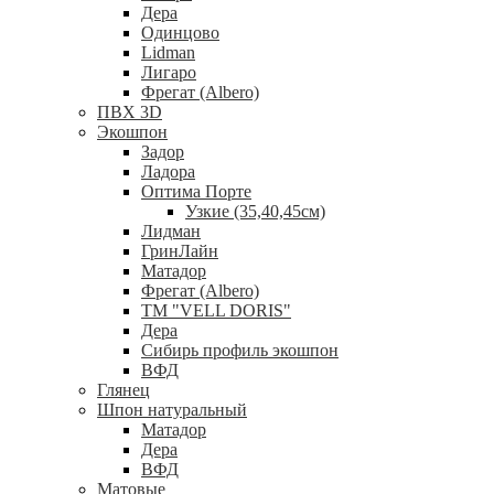
Дера
Одинцово
Lidman
Лигаро
Фрегат (Albero)
ПВХ 3D
Экошпон
Задор
Ладора
Оптима Порте
Узкие (35,40,45см)
Лидман
ГринЛайн
Матадор
Фрегат (Albero)
ТМ "VELL DORIS"
Дера
Сибирь профиль экошпон
ВФД
Глянец
Шпон натуральный
Матадор
Дера
ВФД
Матовые