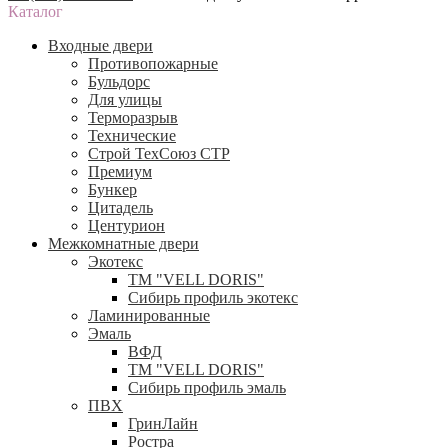
Каталог
Входные двери
Противопожарные
Бульдорс
Для улицы
Терморазрыв
Технические
Строй ТехСоюз СТР
Премиум
Бункер
Цитадель
Центурион
Межкомнатные двери
Экотекс
ТМ "VELL DORIS"
Сибирь профиль экотекс
Ламинированные
Эмаль
ВФД
ТМ "VELL DORIS"
Сибирь профиль эмаль
ПВХ
ГринЛайн
Ростра