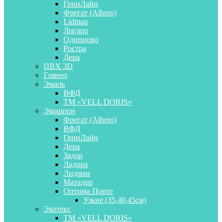
ГринЛайн
Фрегат (Albero)
Lidman
Лигаро
Одинцово
Ростра
Дера
ПВХ 3D
Глянец
Эмаль
ВФД
ТМ «VELL DORIS»
Экошпон
Фрегат (Albero)
ВФД
ГринЛайн
Дера
Задор
Ладора
Лидман
Матадор
Оптима Порте
Узкие (35,40,45см)
Экотекс
ТМ «VELL DORIS»