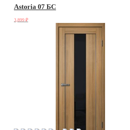
Astoria 07 БС
3,899
₽