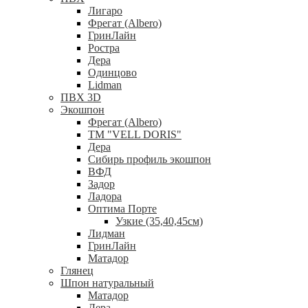
Лигаро
Фрегат (Albero)
ГринЛайн
Ростра
Дера
Одинцово
Lidman
ПВХ 3D
Экошпон
Фрегат (Albero)
ТМ "VELL DORIS"
Дера
Сибирь профиль экошпон
ВФД
Задор
Ладора
Оптима Порте
Узкие (35,40,45см)
Лидман
ГринЛайн
Матадор
Глянец
Шпон натуральный
Матадор
Дера