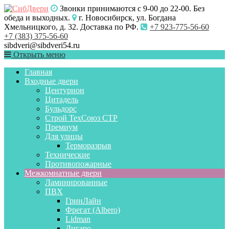
Звонки принимаются с 9-00 до 22-00. Без
обеда и выходных.
г. Новосибирск, ул. Богдана
Хмельницкого, д. 32. Доставка по РФ.
+7 923-775-56-60
+7 (383) 375-56-60
sibdveri@sibdveri54.ru
Открыть меню
Главная
Входные двери
Центурион
Цитадель
Бульдорс
Строй ТехСоюз СТР
Премиум
Для улицы
Терморазрыв
Технические
Противопожарные
Межкомнатные двери
Ламинированные
ПВХ
ГринЛайн
Фрегат (Albero)
Lidman
Лигаро