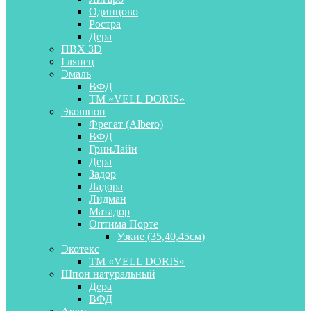
Одинцово
Ростра
Дера
ПВХ 3D
Глянец
Эмаль
ВФД
ТМ «VELL DORIS»
Экошпон
Фрегат (Albero)
ВФД
ГринЛайн
Дера
Задор
Ладора
Лидман
Матадор
Оптима Порте
Узкие (35,40,45см)
Экотекс
ТМ «VELL DORIS»
Шпон натуральный
Дера
ВФД