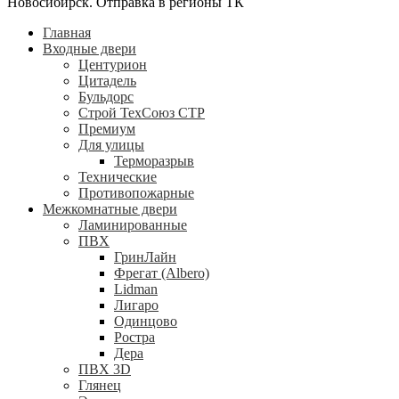
Новосибирск. Отправка в регионы ТК
Главная
Входные двери
Центурион
Цитадель
Бульдорс
Строй ТехСоюз СТР
Премиум
Для улицы
Терморазрыв
Технические
Противопожарные
Межкомнатные двери
Ламинированные
ПВХ
ГринЛайн
Фрегат (Albero)
Lidman
Лигаро
Одинцово
Ростра
Дера
ПВХ 3D
Глянец