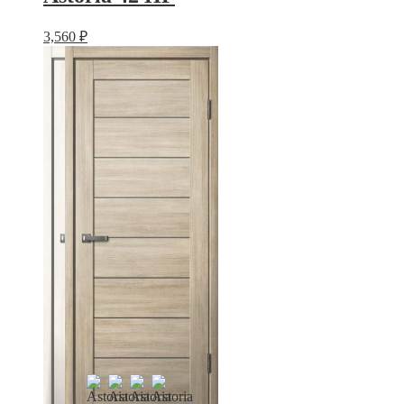
3,560
₽