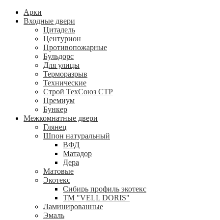
Арки
Входные двери
Цитадель
Центурион
Противопожарные
Бульдорс
Для улицы
Терморазрыв
Технические
Строй ТехСоюз СТР
Премиум
Бункер
Межкомнатные двери
Глянец
Шпон натуральный
ВФД
Матадор
Дера
Матовые
Экотекс
Сибирь профиль экотекс
ТМ "VELL DORIS"
Ламинированные
Эмаль