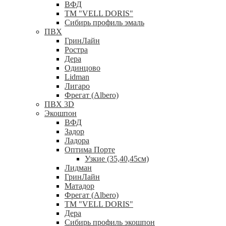
ВФД
ТМ "VELL DORIS"
Сибирь профиль эмаль
ПВХ
ГринЛайн
Ростра
Дера
Одинцово
Lidman
Лигаро
Фрегат (Albero)
ПВХ 3D
Экошпон
ВФД
Задор
Ладора
Оптима Порте
Узкие (35,40,45см)
Лидман
ГринЛайн
Матадор
Фрегат (Albero)
ТМ "VELL DORIS"
Дера
Сибирь профиль экошпон