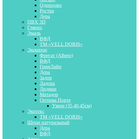
Одинцово
Ростра
Дера
ПВХ 3D
Глянец
Эмаль
ВФД
ТМ «VELL DORIS»
Экошпон
Фрегат (Albero)
ВФД
ГринЛайн
Дера
Задор
Ладора
Лидман
Матадор
Оптима Порте
Узкие (35,40,45см)
Экотекс
ТМ «VELL DORIS»
Шпон натуральный
Дера
ВФД