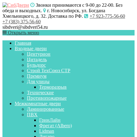
Звонки принимаются с 9-00 до 22-00. Без
обеда и выходных.
г. Новосибирск, ул. Богдана
Хмельницкого, д. 32. Доставка по РФ.
+7 923-775-56-60
+7 (383) 375-56-60
sibdveri@sibdveri54.ru
Открыть меню
Главная
Входные двери
Центурион
Цитадель
Бульдорс
Строй ТехСоюз СТР
Премиум
Для улицы
Терморазрыв
Технические
Противопожарные
Межкомнатные двери
Ламинированные
ПВХ
ГринЛайн
Фрегат (Albero)
Lidman
Лигаро