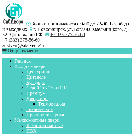
Звонки принимаются с 9-00 до 22-00. Без обеда
и выходных.
г. Новосибирск, ул. Богдана Хмельницкого, д.
32. Доставка по РФ.
+7 923-775-56-60
+7 (383) 375-56-60
sibdveri@sibdveri54.ru
Открыть меню
Главная
Входные двери
Центурион
Цитадель
Бульдорс
Строй ТехСоюз СТР
Премиум
Для улицы
Терморазрыв
Технические
Противопожарные
Межкомнатные двери
Ламинированные
ПВХ