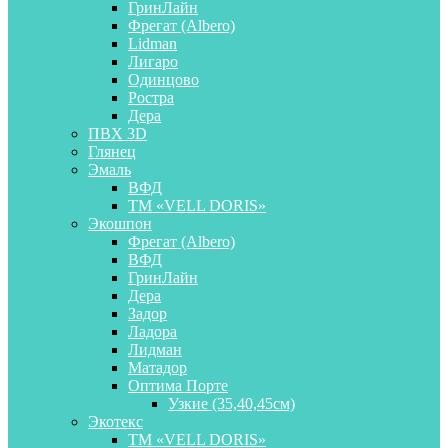
ГринЛайн
Фрегат (Albero)
Lidman
Лигаро
Одинцово
Ростра
Дера
ПВХ 3D
Глянец
Эмаль
ВФД
ТМ «VELL DORIS»
Экошпон
Фрегат (Albero)
ВФД
ГринЛайн
Дера
Задор
Ладора
Лидман
Матадор
Оптима Порте
Узкие (35,40,45см)
Экотекс
ТМ «VELL DORIS»