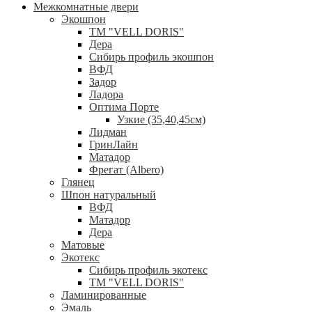
Межкомнатные двери
Экошпон
ТМ "VELL DORIS"
Дера
Сибирь профиль экошпон
ВФД
Задор
Ладора
Оптима Порте
Узкие (35,40,45см)
Лидман
ГринЛайн
Матадор
Фрегат (Albero)
Глянец
Шпон натуральный
ВФД
Матадор
Дера
Матовые
Экотекс
Сибирь профиль экотекс
ТМ "VELL DORIS"
Ламинированные
Эмаль