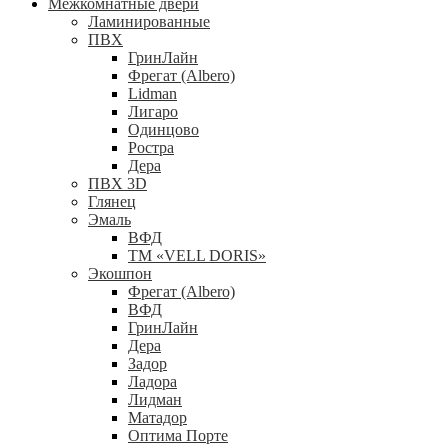
Межкомнатные двери
Ламинированные
ПВХ
ГринЛайн
Фрегат (Albero)
Lidman
Лигаро
Одинцово
Ростра
Дера
ПВХ 3D
Глянец
Эмаль
ВФД
ТМ «VELL DORIS»
Экошпон
Фрегат (Albero)
ВФД
ГринЛайн
Дера
Задор
Ладора
Лидман
Матадор
Оптима Порте