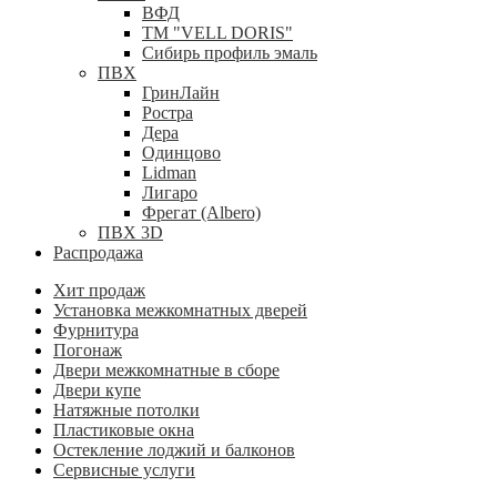
ВФД
ТМ "VELL DORIS"
Сибирь профиль эмаль
ПВХ
ГринЛайн
Ростра
Дера
Одинцово
Lidman
Лигаро
Фрегат (Albero)
ПВХ 3D
Распродажа
Хит продаж
Установка межкомнатных дверей
Фурнитура
Погонаж
Двери межкомнатные в сборе
Двери купе
Натяжные потолки
Пластиковые окна
Остекление лоджий и балконов
Сервисные услуги