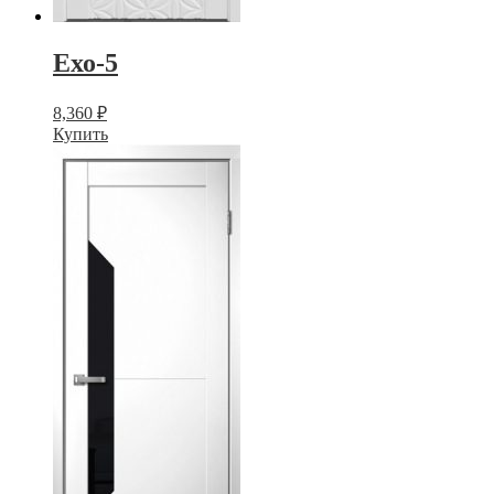
Ехо-5
8,360
₽
Купить