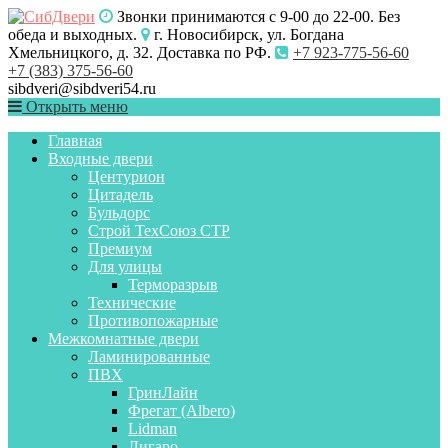
Звонки принимаются с 9-00 до 22-00. Без
обеда и выходных.
г. Новосибирск, ул. Богдана
Хмельницкого, д. 32. Доставка по РФ.
+7 923-775-56-60
+7 (383) 375-56-60
sibdveri@sibdveri54.ru
Открыть меню
Главная
Входные двери
Центурион
Цитадель
Бульдорс
Строй ТехСоюз СТР
Премиум
Для улицы
Терморазрыв
Технические
Противопожарные
Межкомнатные двери
Ламинированные
ПВХ
ГринЛайн
Фрегат (Albero)
Lidman
Лигаро