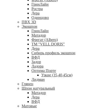
ГринЛайн
Ростра
Дера
Одинцово
ПВХ 3D
Экошпон
ГринЛайн
Матадор
Фрегат (Albero)
ТМ "VELL DORIS"
Дера
Сибирь профиль экошпон
ВФД
Задор
Ладора
Оптима Порте
Узкие (35,40,45см)
Лидман
Глянец
Шпон натуральный
Матадор
Дера
ВФД
Матовые