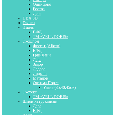
Одинцово
Ростра
Дера
ПВХ 3D
Глянец
Эмаль
ВФД
ТМ «VELL DORIS»
Экошпон
Фрегат (Albero)
ВФД
ГринЛайн
Дера
Задор
Ладора
Лидман
Матадор
Оптима Порте
Узкие (35,40,45см)
Экотекс
ТМ «VELL DORIS»
Шпон натуральный
Дера
ВФД