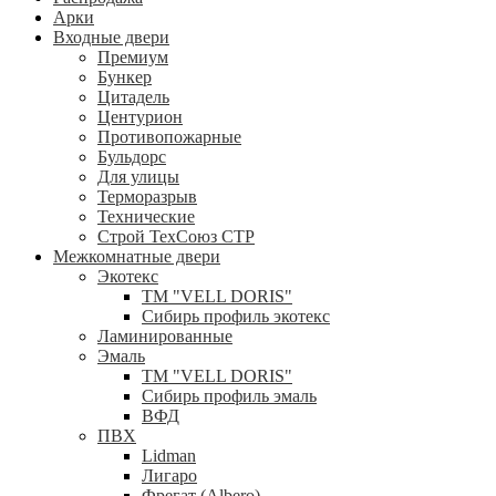
Арки
Входные двери
Премиум
Бункер
Цитадель
Центурион
Противопожарные
Бульдорс
Для улицы
Терморазрыв
Технические
Строй ТехСоюз СТР
Межкомнатные двери
Экотекс
ТМ "VELL DORIS"
Сибирь профиль экотекс
Ламинированные
Эмаль
ТМ "VELL DORIS"
Сибирь профиль эмаль
ВФД
ПВХ
Lidman
Лигаро
Фрегат (Albero)