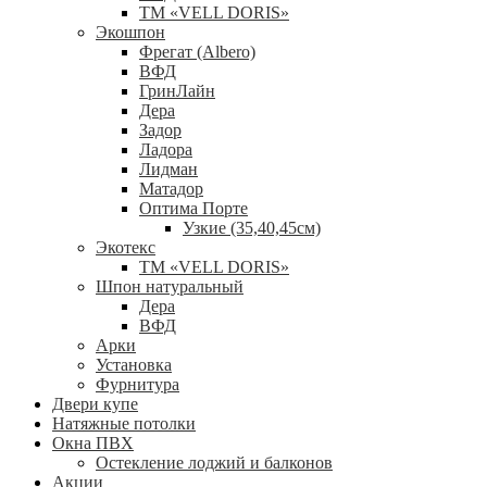
ТМ «VELL DORIS»
Экошпон
Фрегат (Albero)
ВФД
ГринЛайн
Дера
Задор
Ладора
Лидман
Матадор
Оптима Порте
Узкие (35,40,45см)
Экотекс
ТМ «VELL DORIS»
Шпон натуральный
Дера
ВФД
Арки
Установка
Фурнитура
Двери купе
Натяжные потолки
Окна ПВХ
Остекление лоджий и балконов
Акции