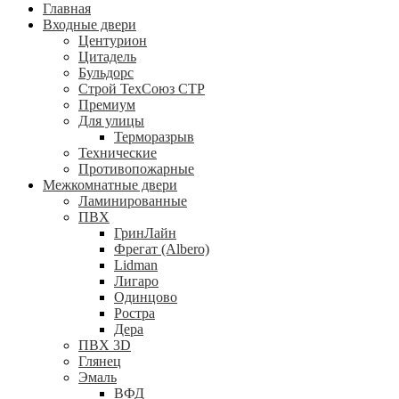
Главная
Входные двери
Центурион
Цитадель
Бульдорс
Строй ТехСоюз СТР
Премиум
Для улицы
Терморазрыв
Технические
Противопожарные
Межкомнатные двери
Ламинированные
ПВХ
ГринЛайн
Фрегат (Albero)
Lidman
Лигаро
Одинцово
Ростра
Дера
ПВХ 3D
Глянец
Эмаль
ВФД