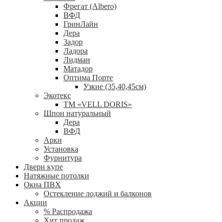
Фрегат (Albero)
ВФД
ГринЛайн
Дера
Задор
Ладора
Лидман
Матадор
Оптима Порте
Узкие (35,40,45см)
Экотекс
ТМ «VELL DORIS»
Шпон натуральный
Дера
ВФД
Арки
Установка
Фурнитура
Двери купе
Натяжные потолки
Окна ПВХ
Остекление лоджий и балконов
Акции
% Распродажа
Хит продаж