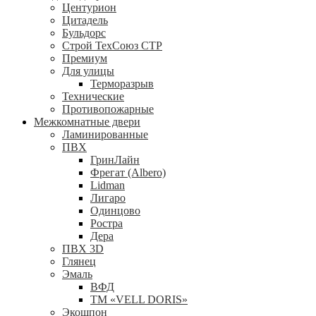
Центурион
Цитадель
Бульдорс
Строй ТехСоюз СТР
Премиум
Для улицы
Терморазрыв
Технические
Противопожарные
Межкомнатные двери
Ламинированные
ПВХ
ГринЛайн
Фрегат (Albero)
Lidman
Лигаро
Одинцово
Ростра
Дера
ПВХ 3D
Глянец
Эмаль
ВФД
ТМ «VELL DORIS»
Экошпон