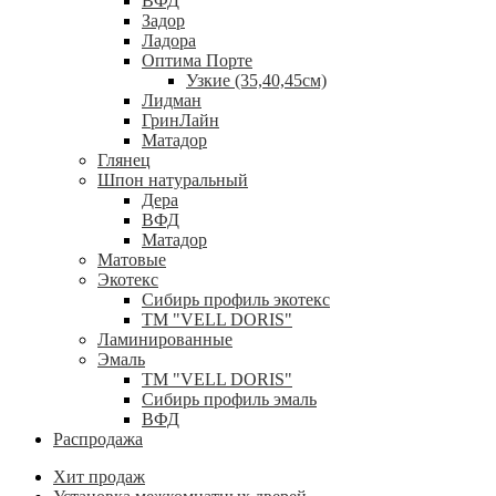
ВФД
Задор
Ладора
Оптима Порте
Узкие (35,40,45см)
Лидман
ГринЛайн
Матадор
Глянец
Шпон натуральный
Дера
ВФД
Матадор
Матовые
Экотекс
Сибирь профиль экотекс
ТМ "VELL DORIS"
Ламинированные
Эмаль
ТМ "VELL DORIS"
Сибирь профиль эмаль
ВФД
Распродажа
Хит продаж