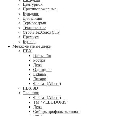
Центурион
Противопожарные
Бульдорс
Для улицы
Терморазрыв
Технические
Строй ТехСоюз СТР
Премиум
Бункер
Межкомнатные двери
ПВХ
ГринЛайн
Ростра
Дера
Одинцово
Lidman
Лигаро
Фрегат (Albero)
ПВХ 3D
Экошпон
Фрегат (Albero)
ТМ "VELL DORIS"
Дера
Сибирь профиль экошпон