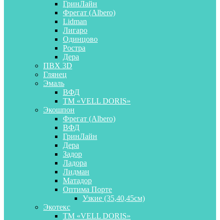
ГринЛайн
Фрегат (Albero)
Lidman
Лигаро
Одинцово
Ростра
Дера
ПВХ 3D
Глянец
Эмаль
ВФД
ТМ «VELL DORIS»
Экошпон
Фрегат (Albero)
ВФД
ГринЛайн
Дера
Задор
Ладора
Лидман
Матадор
Оптима Порте
Узкие (35,40,45см)
Экотекс
ТМ «VELL DORIS»