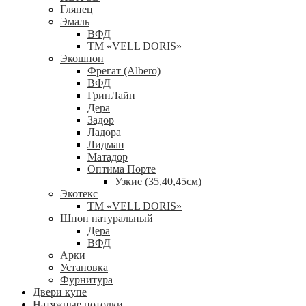
Глянец
Эмаль
ВФД
ТМ «VELL DORIS»
Экошпон
Фрегат (Albero)
ВФД
ГринЛайн
Дера
Задор
Ладора
Лидман
Матадор
Оптима Порте
Узкие (35,40,45см)
Экотекс
ТМ «VELL DORIS»
Шпон натуральный
Дера
ВФД
Арки
Установка
Фурнитура
Двери купе
Натяжные потолки