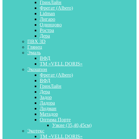
ГринЛайн
Фрегат (Albero)
Lidman
Лигаро
Одинцово
Ростра
Дера
ПВХ 3D
Глянец
Эмаль
ВФД
ТМ «VELL DORIS»
Экошпон
Фрегат (Albero)
ВФД
ГринЛайн
Дера
Задор
Ладора
Лидман
Матадор
Оптима Порте
Узкие (35,40,45см)
Экотекс
ТМ «VELL DORIS»