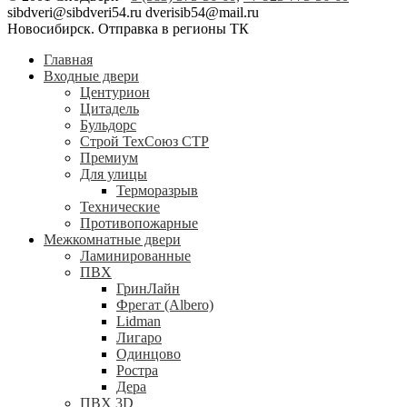
sibdveri@sibdveri54.ru dverisib54@mail.ru
Новосибирск. Отправка в регионы ТК
Главная
Входные двери
Центурион
Цитадель
Бульдорс
Строй ТехСоюз СТР
Премиум
Для улицы
Терморазрыв
Технические
Противопожарные
Межкомнатные двери
Ламинированные
ПВХ
ГринЛайн
Фрегат (Albero)
Lidman
Лигаро
Одинцово
Ростра
Дера
ПВХ 3D