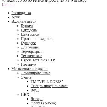
+7 (923) 775-56-60
Регионам доступен на WhatsApp
Каталог
Распродажа
Арки
Входные двери
Бункер
Цитадель
Центурион
Противопожарные
Бульдорс
Для улицы
Терморазрыв
Технические
Строй ТехСоюз СТР
Премиум
Межкомнатные двери
Ламинированные
Эмаль
ТМ "VELL DORIS"
Сибирь профиль эмаль
ВФД
ПВХ
Лигаро
Фрегат (Albero)