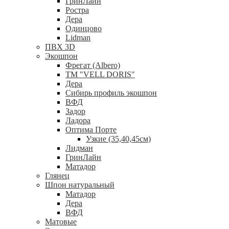
ГринЛайн
Ростра
Дера
Одинцово
Lidman
ПВХ 3D
Экошпон
Фрегат (Albero)
ТМ "VELL DORIS"
Дера
Сибирь профиль экошпон
ВФД
Задор
Ладора
Оптима Порте
Узкие (35,40,45см)
Лидман
ГринЛайн
Матадор
Глянец
Шпон натуральный
Матадор
Дера
ВФД
Матовые