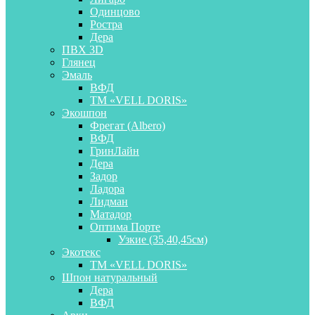
Одинцово
Ростра
Дера
ПВХ 3D
Глянец
Эмаль
ВФД
ТМ «VELL DORIS»
Экошпон
Фрегат (Albero)
ВФД
ГринЛайн
Дера
Задор
Ладора
Лидман
Матадор
Оптима Порте
Узкие (35,40,45см)
Экотекс
ТМ «VELL DORIS»
Шпон натуральный
Дера
ВФД