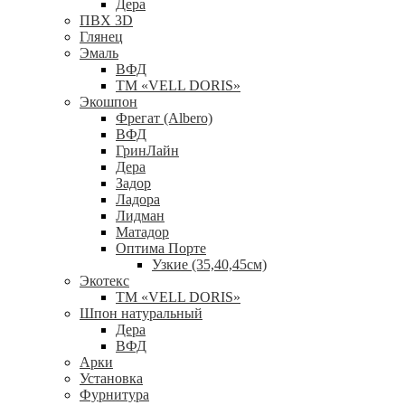
Дера
ПВХ 3D
Глянец
Эмаль
ВФД
ТМ «VELL DORIS»
Экошпон
Фрегат (Albero)
ВФД
ГринЛайн
Дера
Задор
Ладора
Лидман
Матадор
Оптима Порте
Узкие (35,40,45см)
Экотекс
ТМ «VELL DORIS»
Шпон натуральный
Дера
ВФД
Арки
Установка
Фурнитура