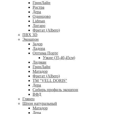
ГринЛайн
Ростра
Дера
Одинцово
Lidman
Лигаро
Фрегат (Albero)
ПВХ 3D
Экошпон
Задор
Ладора
Оптима Порте
Узкие (35,40,45см)
Лидман
ГринЛайн
Матадор
Фрегат (Albero)
ТМ "VELL DORIS"
Дера
Сибирь профиль экошпон
ВФД
Глянец
Шпон натуральный
Матадор
Дера