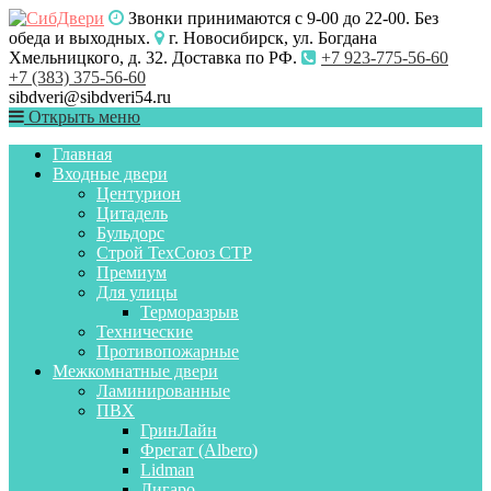
Звонки принимаются с 9-00 до 22-00. Без
обеда и выходных.
г. Новосибирск, ул. Богдана
Хмельницкого, д. 32. Доставка по РФ.
+7 923-775-56-60
+7 (383) 375-56-60
sibdveri@sibdveri54.ru
Открыть меню
Главная
Входные двери
Центурион
Цитадель
Бульдорс
Строй ТехСоюз СТР
Премиум
Для улицы
Терморазрыв
Технические
Противопожарные
Межкомнатные двери
Ламинированные
ПВХ
ГринЛайн
Фрегат (Albero)
Lidman
Лигаро