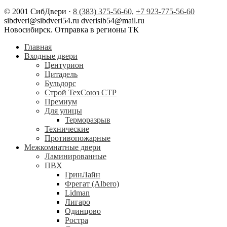
© 2001 СибДвери ·
8 (383) 375-56-60,
+7 923-775-56-60
sibdveri@sibdveri54.ru dverisib54@mail.ru
Новосибирск. Отправка в регионы ТК
Главная
Входные двери
Центурион
Цитадель
Бульдорс
Строй ТехСоюз СТР
Премиум
Для улицы
Терморазрыв
Технические
Противопожарные
Межкомнатные двери
Ламинированные
ПВХ
ГринЛайн
Фрегат (Albero)
Lidman
Лигаро
Одинцово
Ростра