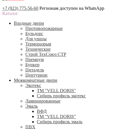
+7 (923) 775-56-60
Регионам доступен на WhatsApp
Каталог
Входные двери
Противопожарные
Бульдорс
Для улицы
Терморазрыв
Технические
Строй ТехСоюз СТР
Премиум
Бункер
Цитадель
Центурион
Межкомнатные двери
Экотекс
ТМ "VELL DORIS"
Сибирь профиль экотекс
Ламинированные
Эмаль
ВФД
ТМ "VELL DORIS"
Сибирь профиль эмаль
ПВХ