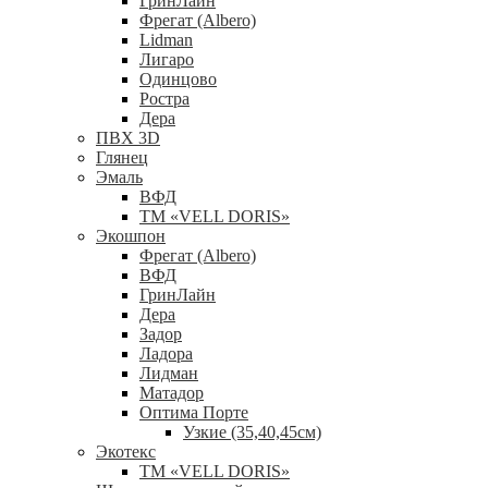
ГринЛайн
Фрегат (Albero)
Lidman
Лигаро
Одинцово
Ростра
Дера
ПВХ 3D
Глянец
Эмаль
ВФД
ТМ «VELL DORIS»
Экошпон
Фрегат (Albero)
ВФД
ГринЛайн
Дера
Задор
Ладора
Лидман
Матадор
Оптима Порте
Узкие (35,40,45см)
Экотекс
ТМ «VELL DORIS»