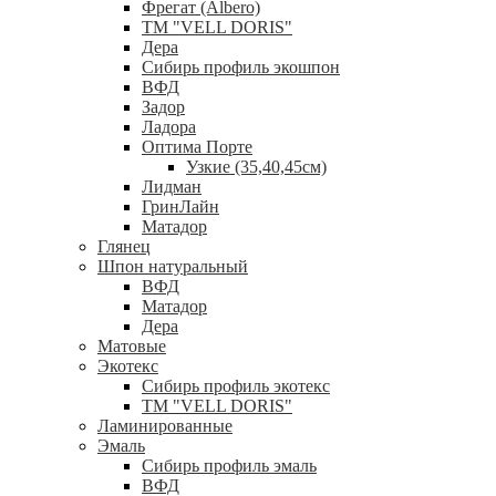
Фрегат (Albero)
ТМ "VELL DORIS"
Дера
Сибирь профиль экошпон
ВФД
Задор
Ладора
Оптима Порте
Узкие (35,40,45см)
Лидман
ГринЛайн
Матадор
Глянец
Шпон натуральный
ВФД
Матадор
Дера
Матовые
Экотекс
Сибирь профиль экотекс
ТМ "VELL DORIS"
Ламинированные
Эмаль
Сибирь профиль эмаль
ВФД