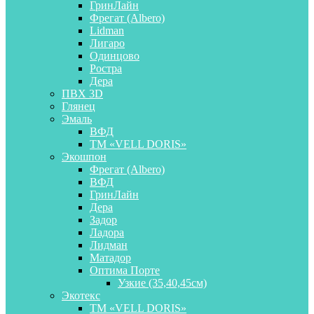
ГринЛайн
Фрегат (Albero)
Lidman
Лигаро
Одинцово
Ростра
Дера
ПВХ 3D
Глянец
Эмаль
ВФД
ТМ «VELL DORIS»
Экошпон
Фрегат (Albero)
ВФД
ГринЛайн
Дера
Задор
Ладора
Лидман
Матадор
Оптима Порте
Узкие (35,40,45см)
Экотекс
ТМ «VELL DORIS»