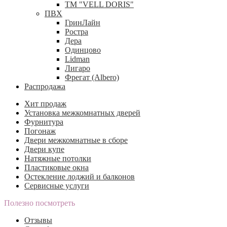
ТМ "VELL DORIS"
ПВХ
ГринЛайн
Ростра
Дера
Одинцово
Lidman
Лигаро
Фрегат (Albero)
Распродажа
Хит продаж
Установка межкомнатных дверей
Фурнитура
Погонаж
Двери межкомнатные в сборе
Двери купе
Натяжные потолки
Пластиковые окна
Остекление лоджий и балконов
Сервисные услуги
Полезно посмотреть
Отзывы