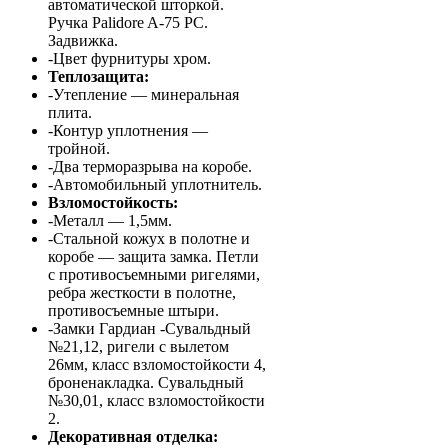
автоматической шторкой.
Ручка Palidore A-75 PC.
Задвижка.
-Цвет фурнитуры хром.
Теплозащита:
-Утепление — минеральная
плита.
-Контур уплотнения —
тройной.
-Два терморазрыва на коробе.
-Автомобильный уплотнитель.
Взломостойкость:
-Металл — 1,5мм.
-Стальной кожух в полотне и
коробе — защита замка. Петли
с противосъемными ригелями,
ребра жесткости в полотне,
противосъемные штыри.
-Замки Гардиан -Сувальдный
№21,12, ригели с вылетом
26мм, класс взломостойкости 4,
броненакладка. Сувальдный
№30,01, класс взломостойкости
2.
Декоративная отделка: