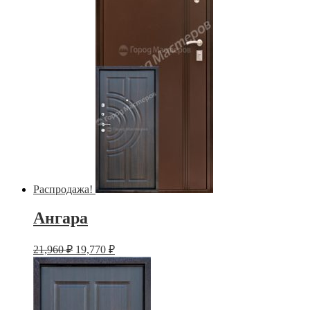
Распродажа!
Ангара
21,960
₽
19,770
₽