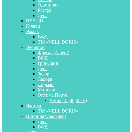
Одинцово
Ростра
Дера
ПВХ 3D
Глянец
Эмаль
ВФД
ТМ «VELL DORIS»
Экошпон
Фрегат (Albero)
ВФД
ГринЛайн
Дера
Задор
Ладора
Лидман
Матадор
Оптима Порте
Узкие (35,40,45см)
Экотекс
ТМ «VELL DORIS»
Шпон натуральный
Дера
ВФД