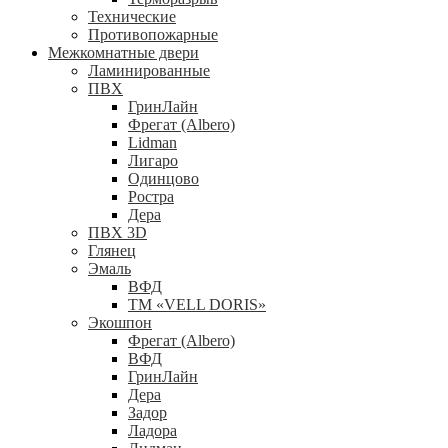
Технические
Противопожарные
Межкомнатные двери
Ламинированные
ПВХ
ГринЛайн
Фрегат (Albero)
Lidman
Лигаро
Одинцово
Ростра
Дера
ПВХ 3D
Глянец
Эмаль
ВФД
ТМ «VELL DORIS»
Экошпон
Фрегат (Albero)
ВФД
ГринЛайн
Дера
Задор
Ладора