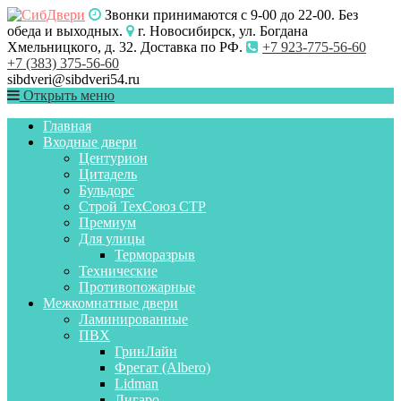
Звонки принимаются с 9-00 до 22-00. Без
обеда и выходных.
г. Новосибирск, ул. Богдана
Хмельницкого, д. 32. Доставка по РФ.
+7 923-775-56-60
+7 (383) 375-56-60
sibdveri@sibdveri54.ru
Открыть меню
Главная
Входные двери
Центурион
Цитадель
Бульдорс
Строй ТехСоюз СТР
Премиум
Для улицы
Терморазрыв
Технические
Противопожарные
Межкомнатные двери
Ламинированные
ПВХ
ГринЛайн
Фрегат (Albero)
Lidman
Лигаро