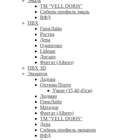
Эмаль
ТМ "VELL DORIS"
Сибирь профиль эмаль
ВФД
ПВХ
ГринЛайн
Ростра
Дера
Одинцово
Lidman
Лигаро
Фрегат (Albero)
ПВХ 3D
Экошпон
Ладора
Оптима Порте
Узкие (35,40,45см)
Лидман
ГринЛайн
Матадор
Фрегат (Albero)
ТМ "VELL DORIS"
Дера
Сибирь профиль экошпон
ВФД