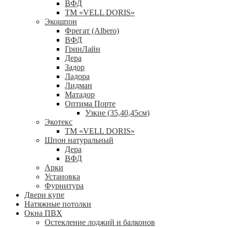
ВФД
ТМ «VELL DORIS»
Экошпон
Фрегат (Albero)
ВФД
ГринЛайн
Дера
Задор
Ладора
Лидман
Матадор
Оптима Порте
Узкие (35,40,45см)
Экотекс
ТМ «VELL DORIS»
Шпон натуральный
Дера
ВФД
Арки
Установка
Фурнитура
Двери купе
Натяжные потолки
Окна ПВХ
Остекление лоджий и балконов