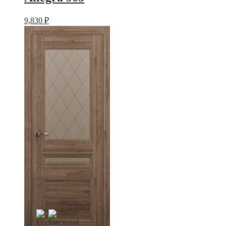
9,830
₽