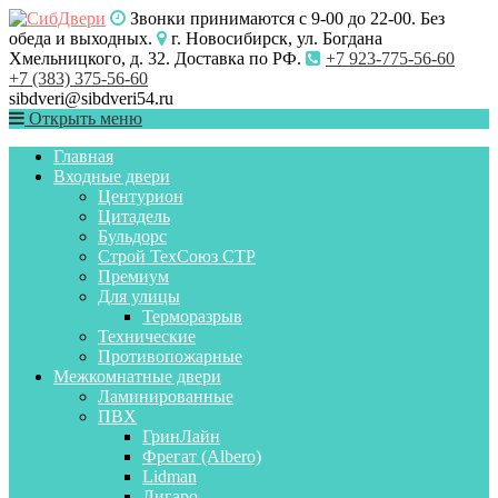
Звонки принимаются с 9-00 до 22-00. Без
обеда и выходных.
г. Новосибирск, ул. Богдана
Хмельницкого, д. 32. Доставка по РФ.
+7 923-775-56-60
+7 (383) 375-56-60
sibdveri@sibdveri54.ru
Открыть меню
Главная
Входные двери
Центурион
Цитадель
Бульдорс
Строй ТехСоюз СТР
Премиум
Для улицы
Терморазрыв
Технические
Противопожарные
Межкомнатные двери
Ламинированные
ПВХ
ГринЛайн
Фрегат (Albero)
Lidman
Лигаро