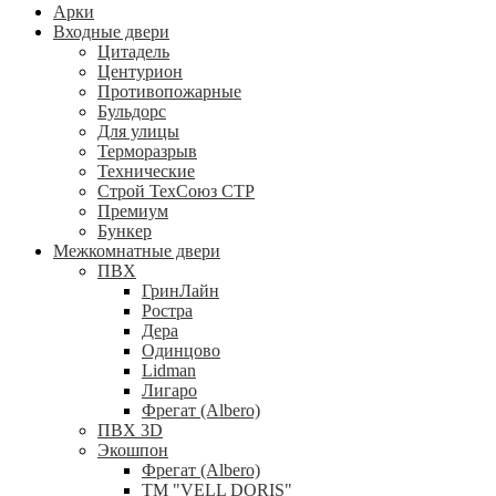
Арки
Входные двери
Цитадель
Центурион
Противопожарные
Бульдорс
Для улицы
Терморазрыв
Технические
Строй ТехСоюз СТР
Премиум
Бункер
Межкомнатные двери
ПВХ
ГринЛайн
Ростра
Дера
Одинцово
Lidman
Лигаро
Фрегат (Albero)
ПВХ 3D
Экошпон
Фрегат (Albero)
ТМ "VELL DORIS"