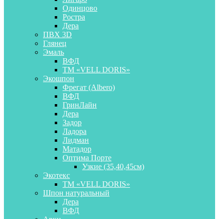
Одинцово
Ростра
Дера
ПВХ 3D
Глянец
Эмаль
ВФД
ТМ «VELL DORIS»
Экошпон
Фрегат (Albero)
ВФД
ГринЛайн
Дера
Задор
Ладора
Лидман
Матадор
Оптима Порте
Узкие (35,40,45см)
Экотекс
ТМ «VELL DORIS»
Шпон натуральный
Дера
ВФД