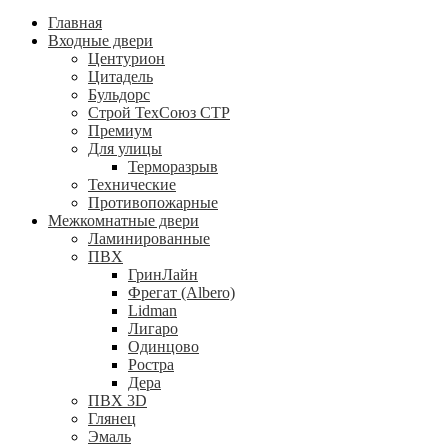
Главная
Входные двери
Центурион
Цитадель
Бульдорс
Строй ТехСоюз СТР
Премиум
Для улицы
Терморазрыв
Технические
Противопожарные
Межкомнатные двери
Ламинированные
ПВХ
ГринЛайн
Фрегат (Albero)
Lidman
Лигаро
Одинцово
Ростра
Дера
ПВХ 3D
Глянец
Эмаль