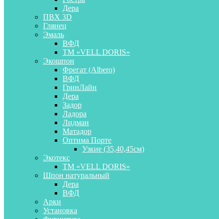
Дера
ПВХ 3D
Глянец
Эмаль
ВФД
ТМ «VELL DORIS»
Экошпон
Фрегат (Albero)
ВФД
ГринЛайн
Дера
Задор
Ладора
Лидман
Матадор
Оптима Порте
Узкие (35,40,45см)
Экотекс
ТМ «VELL DORIS»
Шпон натуральный
Дера
ВФД
Арки
Установка