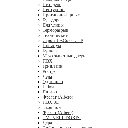
Цитадель
Центурион
Противопожарные
Бульдорс
Для улицы
Терморазрыв
Технические
Строй ТехСоюз СТР
Премиум
Бункер
Межкомнатные двери
ПВХ
ГринЛайн
Ростра
Дера
Одинцово
Lidman
Лигаро
Фрегат (Albero)
ПВХ 3D
Экошпон
Фрегат (Albero)
ТМ "VELL DORIS"
Дера
Сибирь профиль экошпон