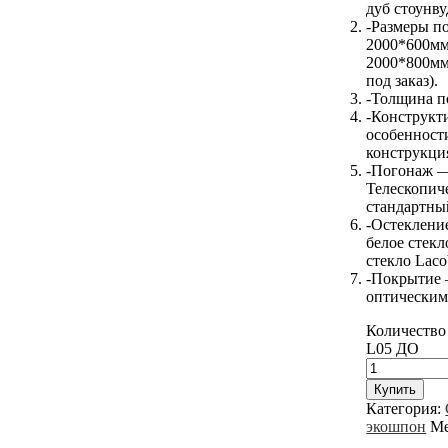
дуб стоунву
-Размеры п
2000*600мм
2000*800мм
под заказ).
-Толщина п
-Конструкт
особенност
конструкци
-Погонаж 
Телескопич
стандартны
-Остеклени
белое стекл
стекло Laco
-Покрытие
оптическим
Количество 
L05 ДО
Купить
Категория:
экошпон
Ме