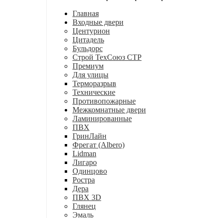
Главная
Входные двери
Центурион
Цитадель
Бульдорс
Строй ТехСоюз СТР
Премиум
Для улицы
Терморазрыв
Технические
Противопожарные
Межкомнатные двери
Ламинированные
ПВХ
ГринЛайн
Фрегат (Albero)
Lidman
Лигаро
Одинцово
Ростра
Дера
ПВХ 3D
Глянец
Эмаль