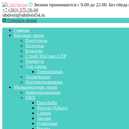
Звонки принимаются с 9-00 до 22-00. Без обеда
+7 (383) 375-56-60
sibdveri@sibdveri54.ru
Открыть меню
Главная
Входные двери
Центурион
Цитадель
Бульдорс
Строй ТехСоюз СТР
Премиум
Для улицы
Терморазрыв
Технические
Противопожарные
Межкомнатные двери
Ламинированные
ПВХ
ГринЛайн
Фрегат (Albero)
Lidman
Лигаро
Одинцово
Ростра