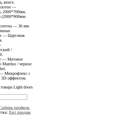
д, венге.
олотен —
, 2000*700мм,
 (2000*900мм-
олотна — 36 мм.
ивные
и — Царговая
я.
—
еский /
й.
е —
Матовое
о Matelux / черное
bel
.
 — Микрофлекс с
 3D-эффектом.
товара Light doors
Сибирь профиль
тка:
Хит продаж