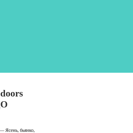
 doors
ДО
— Ясень, бьянко,