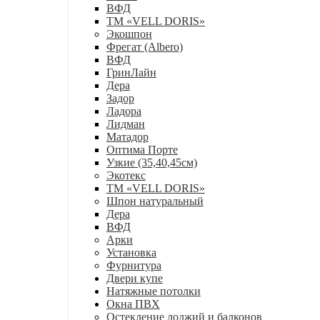
ВФД
ТМ «VELL DORIS»
Экошпон
Фрегат (Albero)
ВФД
ГринЛайн
Дера
Задор
Ладора
Лидман
Матадор
Оптима Порте
Узкие (35,40,45см)
Экотекс
ТМ «VELL DORIS»
Шпон натуральный
Дера
ВФД
Арки
Установка
Фурнитура
Двери купе
Натяжные потолки
Окна ПВХ
Остекление лоджий и балконов