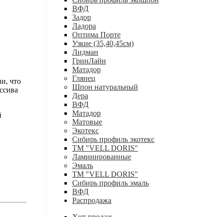
ВФД
Задор
Ладора
Оптима Порте
Узкие (35,40,45см)
Лидман
ГринЛайн
Матадор
Глянец
и, что
Шпон натуральный
ссива
Дера
ВФД
Матадор
й
Матовые
Экотекс
Сибирь профиль экотекс
ТМ "VELL DORIS"
Ламинированные
Эмаль
ТМ "VELL DORIS"
Сибирь профиль эмаль
ВФД
Распродажа
Хит продаж