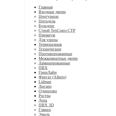
Главная
Входные двери
Центурион
Цитадель
Бульдорс
Строй ТехСоюз СТР
Премиум
Для улицы
Терморазрыв
Технические
Противопожарные
Межкомнатные двери
Ламинированные
ПВХ
ГринЛайн
Фрегат (Albero)
Lidman
Лигаро
Одинцово
Ростра
Дера
ПВХ 3D
Глянец
Эмаль