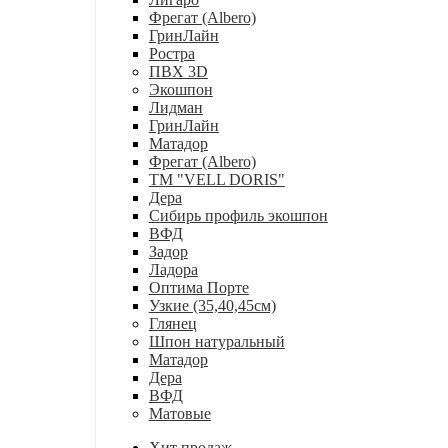
Фрегат (Albero)
ГринЛайн
Ростра
ПВХ 3D
Экошпон
Лидман
ГринЛайн
Матадор
Фрегат (Albero)
ТМ "VELL DORIS"
Дера
Сибирь профиль экошпон
ВФД
Задор
Ладора
Оптима Порте
Узкие (35,40,45см)
Глянец
Шпон натуральный
Матадор
Дера
ВФД
Матовые
Хит продаж