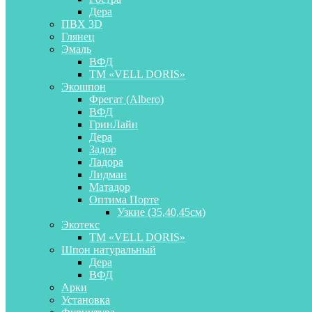
Дера
ПВХ 3D
Глянец
Эмаль
ВФД
ТМ «VELL DORIS»
Экошпон
Фрегат (Albero)
ВФД
ГринЛайн
Дера
Задор
Ладора
Лидман
Матадор
Оптима Порте
Узкие (35,40,45см)
Экотекс
ТМ «VELL DORIS»
Шпон натуральный
Дера
ВФД
Арки
Установка