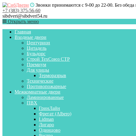
Звонки принимаются с 9-00 до 22-00. Без обеда
+7 (383) 375-56-60
sibdveri@sibdveri54.ru
Открыть меню
Главная
Входные двери
Центурион
Цитадель
Бульдорс
Строй ТехСоюз СТР
Премиум
Для улицы
Терморазрыв
Технические
Противопожарные
Межкомнатные двери
Ламинированные
ПВХ
ГринЛайн
Фрегат (Albero)
Lidman
Лигаро
Одинцово
Ростра