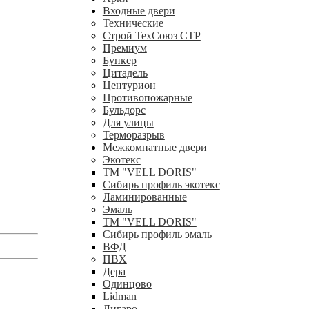
Входные двери
Технические
Строй ТехСоюз СТР
Премиум
Бункер
Цитадель
Центурион
Противопожарные
Бульдорс
Для улицы
Терморазрыв
Межкомнатные двери
Экотекс
ТМ "VELL DORIS"
Сибирь профиль экотекс
Ламинированные
Эмаль
ТМ "VELL DORIS"
Сибирь профиль эмаль
ВФД
ПВХ
Дера
Одинцово
Lidman
Лигаро