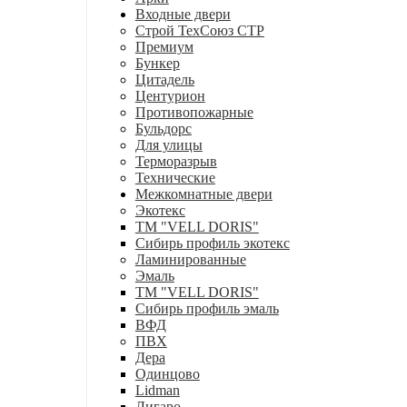
Входные двери
Строй ТехСоюз СТР
Премиум
Бункер
Цитадель
Центурион
Противопожарные
Бульдорс
Для улицы
Терморазрыв
Технические
Межкомнатные двери
Экотекс
ТМ "VELL DORIS"
Сибирь профиль экотекс
Ламинированные
Эмаль
ТМ "VELL DORIS"
Сибирь профиль эмаль
ВФД
ПВХ
Дера
Одинцово
Lidman
Лигаро