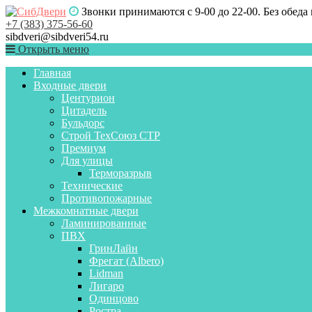
Звонки принимаются с 9-00 до 22-00. Без обеда
+7 (383) 375-56-60
sibdveri@sibdveri54.ru
Открыть меню
Главная
Входные двери
Центурион
Цитадель
Бульдорс
Строй ТехСоюз СТР
Премиум
Для улицы
Терморазрыв
Технические
Противопожарные
Межкомнатные двери
Ламинированные
ПВХ
ГринЛайн
Фрегат (Albero)
Lidman
Лигаро
Одинцово
Ростра