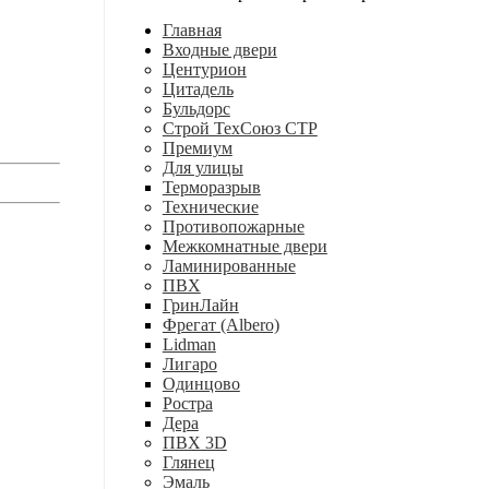
Главная
Входные двери
Центурион
Цитадель
Бульдорс
Строй ТехСоюз СТР
Премиум
Для улицы
Терморазрыв
Технические
Противопожарные
Межкомнатные двери
Ламинированные
ПВХ
ГринЛайн
Фрегат (Albero)
Lidman
Лигаро
Одинцово
Ростра
Дера
ПВХ 3D
Глянец
Эмаль