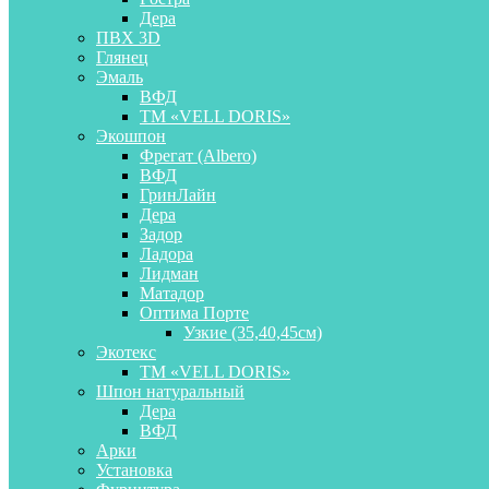
Дера
ПВХ 3D
Глянец
Эмаль
ВФД
ТМ «VELL DORIS»
Экошпон
Фрегат (Albero)
ВФД
ГринЛайн
Дера
Задор
Ладора
Лидман
Матадор
Оптима Порте
Узкие (35,40,45см)
Экотекс
ТМ «VELL DORIS»
Шпон натуральный
Дера
ВФД
Арки
Установка