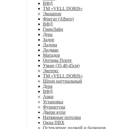
ВФД
ТМ «VELL DORIS»
Экошпон
Фрегат (Albero)
ВФД
ГринЛайн
Дера
Задор
Ладора
Лидман
Матадор
Оптима Порте
Узкие (35,40,45см)
Экотекс
ТМ «VELL DORIS»
Шпон натуральный
Дера
ВФД
Арки
Установка
Фурнитура
Двери купе
Натяжные потолки
Окна ПВХ
Остекление лоджий и балконов