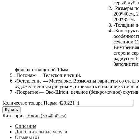
серый дуб, 
-Размеры п
200*40см, 
200*35см.
-Толщина п
-Конструкт
особенност
сечением 1
Внутренняя
сторона ск
радиусом 1
Заполнител
филенка толщиной 10мм.
-Погонаж — Телескопический.
-Остекление — Мателюкс. Возможны варианты со стекло
художественным рисунком, стоимость и наличие уточняй
-Покрытие — Эко-Шпон, цельное (безкромочное) окутыв
Количество товара Парма 420.221
Купить
Категория:
Узкие (35,40,45см)
Описание
Дополнительные услуги
Отзывы (0)