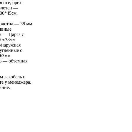
венге, орех
олотен —
200*45см,
олотна — 38 мм.
ивные
и — Царга с
10х38мм.
/наружная
ругленные с
0/3мм.
ь — объемная
м лакобель и
те у менеджера.
ание.