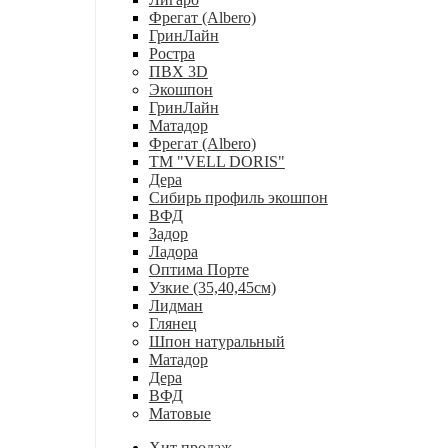
Фрегат (Albero)
ГринЛайн
Ростра
ПВХ 3D
Экошпон
ГринЛайн
Матадор
Фрегат (Albero)
ТМ "VELL DORIS"
Дера
Сибирь профиль экошпон
ВФД
Задор
Ладора
Оптима Порте
Узкие (35,40,45см)
Лидман
Глянец
Шпон натуральный
Матадор
Дера
ВФД
Матовые
Хит продаж