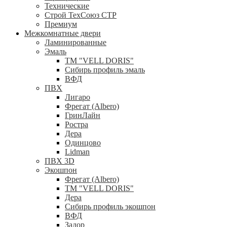
Технические
Строй ТехСоюз СТР
Премиум
Межкомнатные двери
Ламинированные
Эмаль
ТМ "VELL DORIS"
Сибирь профиль эмаль
ВФД
ПВХ
Лигаро
Фрегат (Albero)
ГринЛайн
Ростра
Дера
Одинцово
Lidman
ПВХ 3D
Экошпон
Фрегат (Albero)
ТМ "VELL DORIS"
Дера
Сибирь профиль экошпон
ВФД
Задор