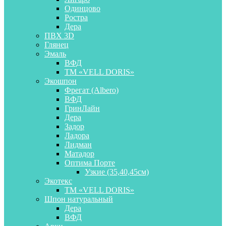
Одинцово
Ростра
Дера
ПВХ 3D
Глянец
Эмаль
ВФД
ТМ «VELL DORIS»
Экошпон
Фрегат (Albero)
ВФД
ГринЛайн
Дера
Задор
Ладора
Лидман
Матадор
Оптима Порте
Узкие (35,40,45см)
Экотекс
ТМ «VELL DORIS»
Шпон натуральный
Дера
ВФД