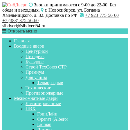
Звонки принимаются с 9-00 до 22-00. Без
обеда и выходных.
г. Новосибирск, ул. Богдана
Хмельницкого, д. 32. Доставка по РФ.
+7 923-775-56-60
+7 (383) 375-56-60
sibdveri@sibdveri54.ru
Открыть меню
Главная
Входные двери
Центурион
Цитадель
Бульдорс
Строй ТехСоюз СТР
Премиум
Для улицы
Терморазрыв
Технические
Противопожарные
Межкомнатные двери
Ламинированные
ПВХ
ГринЛайн
Фрегат (Albero)
Lidman
Лигаро