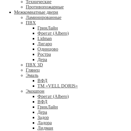
Технические
Противопожарные
Межкомнатные двери
Ламинированные
ПВХ
ГринЛайн
Фрегат (Albero)
Lidman
Лигаро
Одинцово
Ростра
Дера
ПВХ 3D
Глянец
Эмаль
ВФД
ТМ «VELL DORIS»
Экошпон
Фрегат (Albero)
ВФД
ГринЛайн
Дера
Задор
Ладора
Лидман