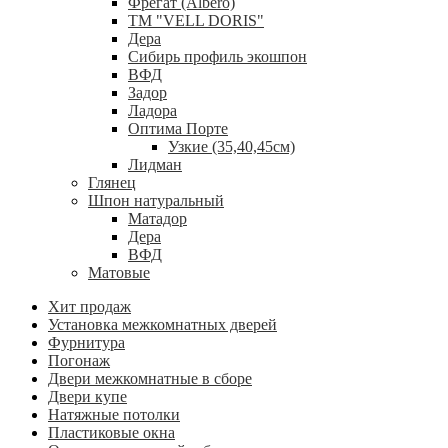
Фрегат (Albero)
ТМ "VELL DORIS"
Дера
Сибирь профиль экошпон
ВФД
Задор
Ладора
Оптима Порте
Узкие (35,40,45см)
Лидман
Глянец
Шпон натуральный
Матадор
Дера
ВФД
Матовые
Хит продаж
Установка межкомнатных дверей
Фурнитура
Погонаж
Двери межкомнатные в сборе
Двери купе
Натяжные потолки
Пластиковые окна