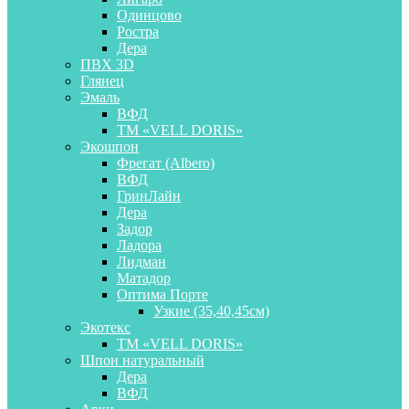
Одинцово
Ростра
Дера
ПВХ 3D
Глянец
Эмаль
ВФД
ТМ «VELL DORIS»
Экошпон
Фрегат (Albero)
ВФД
ГринЛайн
Дера
Задор
Ладора
Лидман
Матадор
Оптима Порте
Узкие (35,40,45см)
Экотекс
ТМ «VELL DORIS»
Шпон натуральный
Дера
ВФД