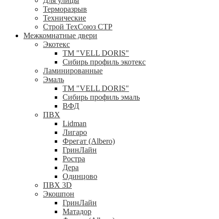
Для улицы
Терморазрыв
Технические
Строй ТехСоюз СТР
Межкомнатные двери
Экотекс
ТМ "VELL DORIS"
Сибирь профиль экотекс
Ламинированные
Эмаль
ТМ "VELL DORIS"
Сибирь профиль эмаль
ВФД
ПВХ
Lidman
Лигаро
Фрегат (Albero)
ГринЛайн
Ростра
Дера
Одинцово
ПВХ 3D
Экошпон
ГринЛайн
Матадор