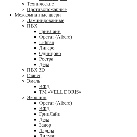
Технические
Противопожарные
Межкомнатные двери
Ламинированные
ПВХ
ГринЛайн
Фрегат (Albero)
Lidman
Лигаро
Одинцово
Ростра
Дера
ПВХ 3D
Глянец
Эмаль
ВФД
ТМ «VELL DORIS»
Экошпон
Фрегат (Albero)
ВФД
ГринЛайн
Дера
Задор
Ладора
Лидман