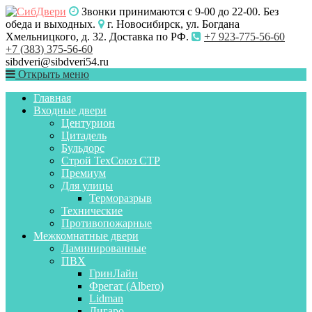
Звонки принимаются с 9-00 до 22-00. Без
обеда и выходных.
г. Новосибирск, ул. Богдана
Хмельницкого, д. 32. Доставка по РФ.
+7 923-775-56-60
+7 (383) 375-56-60
sibdveri@sibdveri54.ru
Открыть меню
Главная
Входные двери
Центурион
Цитадель
Бульдорс
Строй ТехСоюз СТР
Премиум
Для улицы
Терморазрыв
Технические
Противопожарные
Межкомнатные двери
Ламинированные
ПВХ
ГринЛайн
Фрегат (Albero)
Lidman
Лигаро