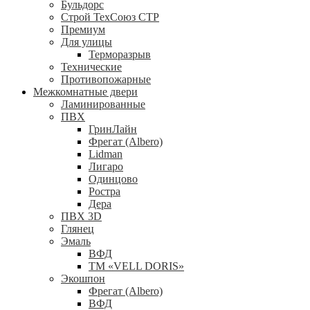
Бульдорс
Строй ТехСоюз СТР
Премиум
Для улицы
Терморазрыв
Технические
Противопожарные
Межкомнатные двери
Ламинированные
ПВХ
ГринЛайн
Фрегат (Albero)
Lidman
Лигаро
Одинцово
Ростра
Дера
ПВХ 3D
Глянец
Эмаль
ВФД
ТМ «VELL DORIS»
Экошпон
Фрегат (Albero)
ВФД