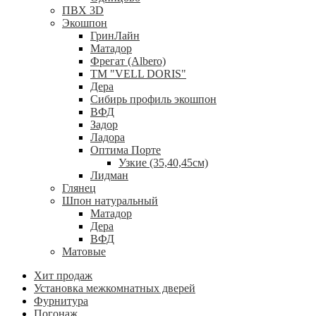
ПВХ 3D
Экошпон
ГринЛайн
Матадор
Фрегат (Albero)
ТМ "VELL DORIS"
Дера
Сибирь профиль экошпон
ВФД
Задор
Ладора
Оптима Порте
Узкие (35,40,45см)
Лидман
Глянец
Шпон натуральный
Матадор
Дера
ВФД
Матовые
Хит продаж
Установка межкомнатных дверей
Фурнитура
Погонаж