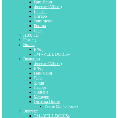
ГринЛайн
Фрегат (Albero)
Lidman
Лигаро
Одинцово
Ростра
Дера
ПВХ 3D
Глянец
Эмаль
ВФД
ТМ «VELL DORIS»
Экошпон
Фрегат (Albero)
ВФД
ГринЛайн
Дера
Задор
Ладора
Лидман
Матадор
Оптима Порте
Узкие (35,40,45см)
Экотекс
ТМ «VELL DORIS»