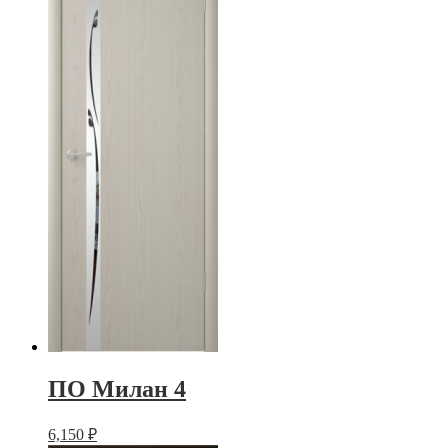
ПО Милан 4
6,150
₽