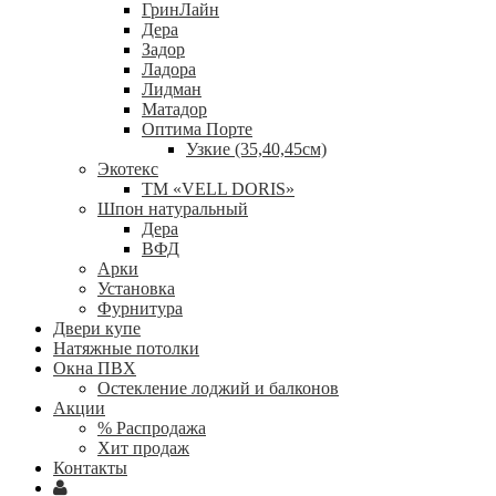
ГринЛайн
Дера
Задор
Ладора
Лидман
Матадор
Оптима Порте
Узкие (35,40,45см)
Экотекс
ТМ «VELL DORIS»
Шпон натуральный
Дера
ВФД
Арки
Установка
Фурнитура
Двери купе
Натяжные потолки
Окна ПВХ
Остекление лоджий и балконов
Акции
% Распродажа
Хит продаж
Контакты