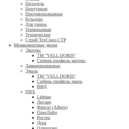
Цитадель
Центурион
Противопожарные
Бульдорс
Для улицы
Терморазрыв
Технические
Строй ТехСоюз СТР
Межкомнатные двери
Экотекс
ТМ "VELL DORIS"
Сибирь профиль экотекс
Ламинированные
Эмаль
ТМ "VELL DORIS"
Сибирь профиль эмаль
ВФД
ПВХ
Lidman
Лигаро
Фрегат (Albero)
ГринЛайн
Ростра
Дера
Одинцово