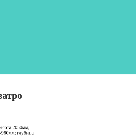
ватро
ысота 2050мм;
/960мм; глубина