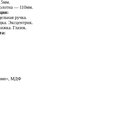
15мм.
олотна — 110мм.
ция:
дельная ручка.
дка. Эксцентрик.
ижка. Глазок.
та:
ками», МДФ