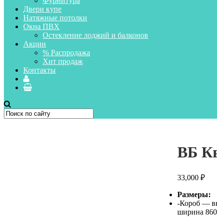
Фурнитура
Двери купе
Натяжные потолки
Окна ПВХ
Остекление лоджий и балконов
Акции
% Распродажа
Хит продаж
Контакты
ВБ К
33,000
₽
Размеры:
-Короб — в
ширина 860