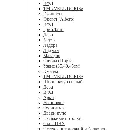
ВФД
ТМ «VELL DORIS»
Экошпон
Фрегат (Albero)
ВФД
ГринЛайн
Дера
Задор
Ладора
Лидман
Матадор
Оптима Порте
Узкие (35,40,45см)
Экотекс
ТМ «VELL DORIS»
Шпон натуральный
Дера
ВФД
Арки
Установка
Фурнитура
Двери купе
Натяжные потолки
Окна ПВХ
Остекление лоджий и балконов