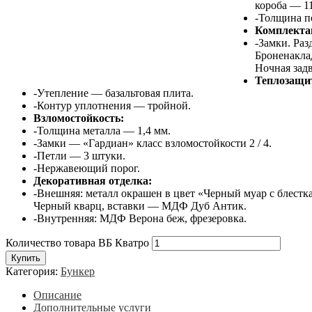
короба — 1
-Толщина п
Комплекта
-Замки. Раз
Броненакла
Ночная задв
Теплозащи
-Утепление — базальтовая плита.
-Контур уплотнения — тройной.
Взломостойкость:
-Толщина металла — 1,4 мм.
-Замки — «Гардиан» класс взломостойкости 2 / 4.
-Петли — 3 штуки.
-Нержавеющий порог.
Декоративная отделка:
-Внешняя: металл окрашен в цвет «Черный муар с блест
Черный кварц, вставки — МДФ Дуб Антик.
-Внутренняя: МДФ Верона беж, фрезеровка.
Количество товара ВБ Кватро
Купить
Категория:
Бункер
Описание
Дополнительные услуги