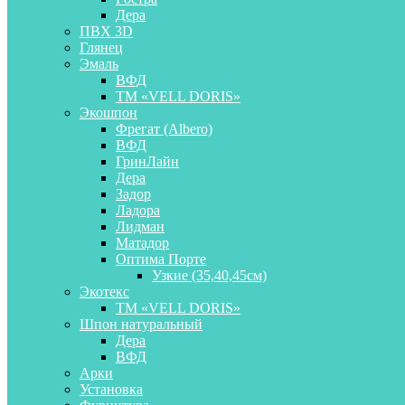
Дера
ПВХ 3D
Глянец
Эмаль
ВФД
ТМ «VELL DORIS»
Экошпон
Фрегат (Albero)
ВФД
ГринЛайн
Дера
Задор
Ладора
Лидман
Матадор
Оптима Порте
Узкие (35,40,45см)
Экотекс
ТМ «VELL DORIS»
Шпон натуральный
Дера
ВФД
Арки
Установка