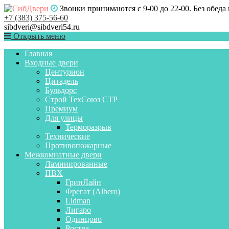
Звонки принимаются с 9-00 до 22-00. Без обеда
+7 (383) 375-56-60
sibdveri@sibdveri54.ru
Открыть меню
Главная
Входные двери
Центурион
Цитадель
Бульдорс
Строй ТехСоюз СТР
Премиум
Для улицы
Терморазрыв
Технические
Противопожарные
Межкомнатные двери
Ламинированные
ПВХ
ГринЛайн
Фрегат (Albero)
Lidman
Лигаро
Одинцово
Ростра