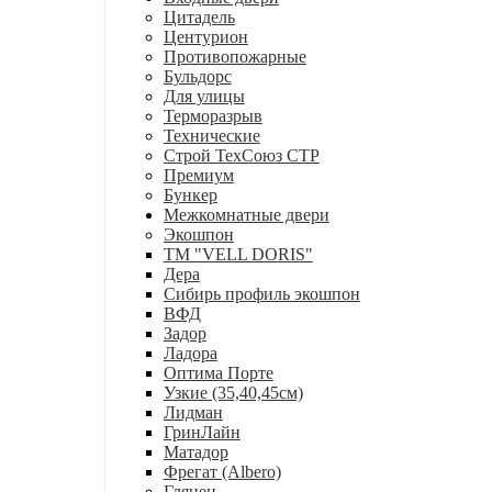
Цитадель
Центурион
Противопожарные
Бульдорс
Для улицы
Терморазрыв
Технические
Строй ТехСоюз СТР
Премиум
Бункер
Межкомнатные двери
Экошпон
ТМ "VELL DORIS"
Дера
Сибирь профиль экошпон
ВФД
Задор
Ладора
Оптима Порте
Узкие (35,40,45см)
Лидман
ГринЛайн
Матадор
Фрегат (Albero)
Глянец