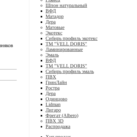
Шпон натуральный
ВФД
Матадор
Дера
Матовые
Экотекс
Сибирь профиль экотекс
ТМ "VELL DORIS"
зняков
Ламинированные
Эмаль
ВФД
ТМ "VELL DORIS"
Сибирь профиль эмаль
ПВХ
ГринЛайн
Ростра
Дера
Одинцово
Lidman
Лигаро
Фрегат (Albero)
ПВХ 3D
Распродажа
Хит продаж