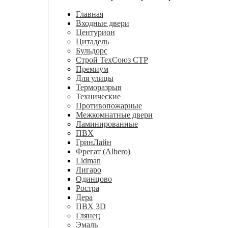
Главная
Входные двери
Центурион
Цитадель
Бульдорс
Строй ТехСоюз СТР
Премиум
Для улицы
Терморазрыв
Технические
Противопожарные
Межкомнатные двери
Ламинированные
ПВХ
ГринЛайн
Фрегат (Albero)
Lidman
Лигаро
Одинцово
Ростра
Дера
ПВХ 3D
Глянец
Эмаль