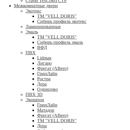
Строй ТехСоюз СТР
Межкомнатные двери
Экотекс
ТМ "VELL DORIS"
Сибирь профиль экотекс
Ламинированные
Эмаль
ТМ "VELL DORIS"
Сибирь профиль эмаль
ВФД
ПВХ
Lidman
Лигаро
Фрегат (Albero)
ГринЛайн
Ростра
Дера
Одинцово
ПВХ 3D
Экошпон
ГринЛайн
Матадор
Фрегат (Albero)
ТМ "VELL DORIS"
Дера