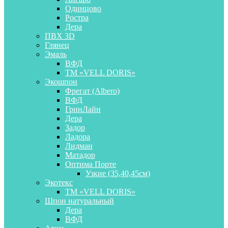
Одинцово
Ростра
Дера
ПВХ 3D
Глянец
Эмаль
ВФД
ТМ «VELL DORIS»
Экошпон
Фрегат (Albero)
ВФД
ГринЛайн
Дера
Задор
Ладора
Лидман
Матадор
Оптима Порте
Узкие (35,40,45см)
Экотекс
ТМ «VELL DORIS»
Шпон натуральный
Дера
ВФД