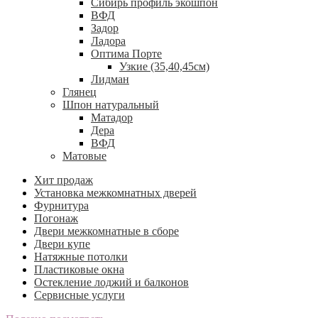
Сибирь профиль экошпон
ВФД
Задор
Ладора
Оптима Порте
Узкие (35,40,45см)
Лидман
Глянец
Шпон натуральный
Матадор
Дера
ВФД
Матовые
Хит продаж
Установка межкомнатных дверей
Фурнитура
Погонаж
Двери межкомнатные в сборе
Двери купе
Натяжные потолки
Пластиковые окна
Остекление лоджий и балконов
Сервисные услуги