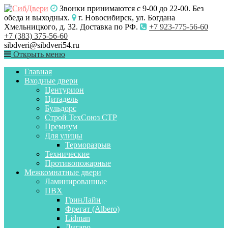
Звонки принимаются с 9-00 до 22-00. Без
обеда и выходных.
г. Новосибирск, ул. Богдана
Хмельницкого, д. 32. Доставка по РФ.
+7 923-775-56-60
+7 (383) 375-56-60
sibdveri@sibdveri54.ru
Открыть меню
Главная
Входные двери
Центурион
Цитадель
Бульдорс
Строй ТехСоюз СТР
Премиум
Для улицы
Терморазрыв
Технические
Противопожарные
Межкомнатные двери
Ламинированные
ПВХ
ГринЛайн
Фрегат (Albero)
Lidman
Лигаро