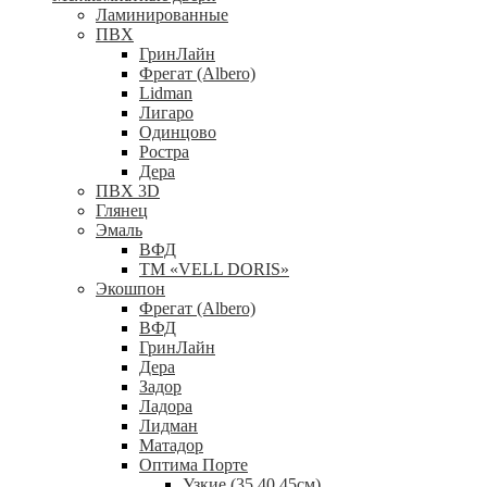
Ламинированные
ПВХ
ГринЛайн
Фрегат (Albero)
Lidman
Лигаро
Одинцово
Ростра
Дера
ПВХ 3D
Глянец
Эмаль
ВФД
ТМ «VELL DORIS»
Экошпон
Фрегат (Albero)
ВФД
ГринЛайн
Дера
Задор
Ладора
Лидман
Матадор
Оптима Порте
Узкие (35,40,45см)